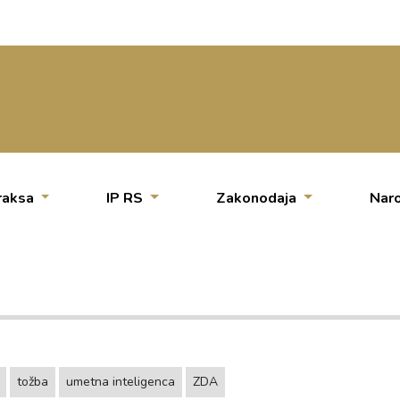
raksa
IP RS
Zakonodaja
Naro
tožba
umetna inteligenca
ZDA