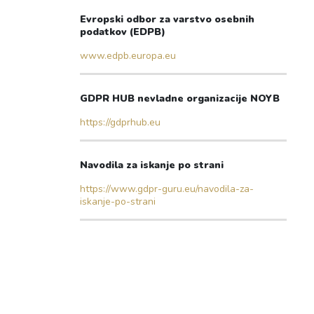
Evropski odbor za varstvo osebnih
podatkov (EDPB)
www.edpb.europa.eu
GDPR HUB nevladne organizacije NOYB
https://gdprhub.eu
Navodila za iskanje po strani
https://www.gdpr-guru.eu/navodila-za-
iskanje-po-strani