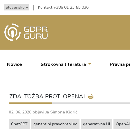
Kontakt +386 01 23 55 036
Novice
Strokovna literatura
Pravna p
ZDA: TOŽBA PROTI OPENAI
02. 06. 2026
objavil/a
Simona Kidrič
ChatGPT
generalni pravobranilec
generativna UI
OpenAI