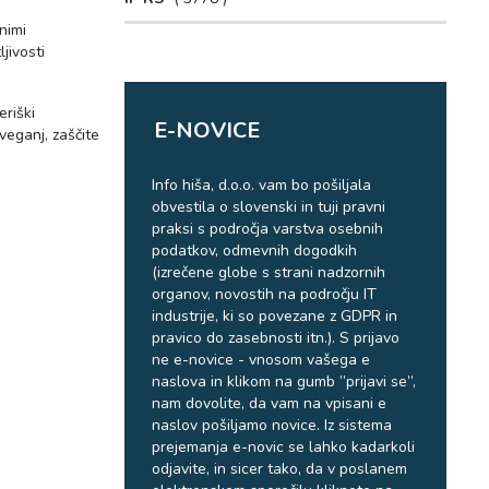
nimi
jivosti
riški
E-NOVICE
veganj, zaščite
Info hiša, d.o.o. vam bo pošiljala
obvestila o slovenski in tuji pravni
praksi s področja varstva osebnih
podatkov, odmevnih dogodkih
(izrečene globe s strani nadzornih
organov, novostih na področju IT
industrije, ki so povezane z GDPR in
pravico do zasebnosti itn.). S prijavo
ne e-novice - vnosom vašega e
naslova in klikom na gumb ”prijavi se”,
nam dovolite, da vam na vpisani e
naslov pošiljamo novice. Iz sistema
prejemanja e-novic se lahko kadarkoli
odjavite, in sicer tako, da v poslanem