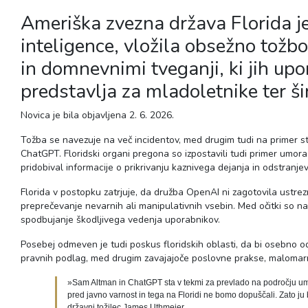
Ameriška zvezna država Florida je 
inteligence, vložila obsežno tož
in domnevnimi tveganji, ki jih up
predstavlja za mladoletnike ter ši
Novica je bila objavljena 2. 6. 2026.
Tožba se navezuje na več incidentov, med drugim tudi na primer str
ChatGPT. Floridski organi pregona so izpostavili tudi primer umor
pridobival informacije o prikrivanju kaznivega dejanja in odstranjev
Florida v postopku zatrjuje, da družba OpenAI ni zagotovila ustre
preprečevanje nevarnih ali manipulativnih vsebin. Med očitki so na
spodbujanje škodljivega vedenja uporabnikov.
Posebej odmeven je tudi poskus floridskih oblasti, da bi osebno 
pravnih podlag, med drugim zavajajoče poslovne prakse, malomarn
»Sam Altman in ChatGPT sta v tekmi za prevlado na področju umet
pred javno varnost in tega na Floridi ne bomo dopuščali. Zato ju
državni tožilec James Uthmeier.