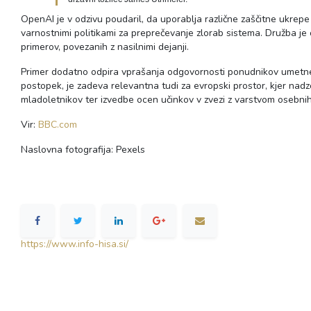
OpenAI je v odzivu poudaril, da uporablja različne zaščitne ukrepe
varnostnimi politikami za preprečevanje zlorab sistema. Družba je 
primerov, povezanih z nasilnimi dejanji.
Primer dodatno odpira vprašanja odgovornosti ponudnikov umetne i
postopek, je zadeva relevantna tudi za evropski prostor, kjer nad
mladoletnikov ter izvedbe ocen učinkov v zvezi z varstvom osebnih
Vir:
BBC.com
Naslovna fotografija: Pexels
https://www.info-hisa.si/