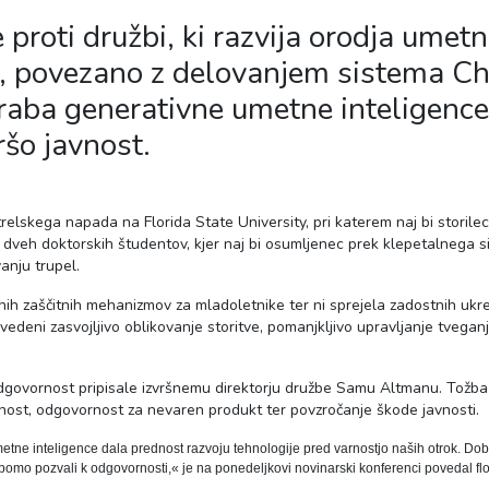
proti družbi, ki razvija orodja umet
bo, povezano z delovanjem sistema 
oraba generativne umetne inteligence
ršo javnost.
elskega napada na Florida State University, pri katerem naj bi storilec
a dveh doktorskih študentov, kjer naj bi osumljenec prek klepetalnega 
anju trupel.
znih zaščitnih mehanizmov za mladoletnike ter ni sprejela zadostnih ukr
vedeni zasvojljivo oblikovanje storitve, pomanjkljivo upravljanje tvega
odgovornost pripisale izvršnemu direktorju družbe Samu Altmanu. Tožba 
ost, odgovornost za nevaren produkt ter povzročanje škode javnosti.
ne inteligence dala prednost razvoju tehnologije pred varnostjo naših otrok. Dobi
 bomo pozvali k odgovornosti,« je na ponedeljkovi novinarski konferenci povedal flo