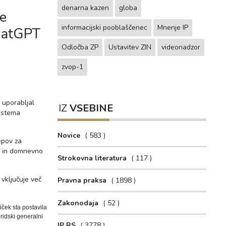
denarna kazen
globa
ne
informacijski pooblaščenec
Mnenje IP
ChatGPT
Odločba ZP
Ustavitev ZIN
videonadzor
zvop-1
 uporabljal
IZ
VSEBINE
sistema
Novice
583
epov za
nj in domnevno
Strokovna literatura
117
vključuje več
Pravna praksa
1898
Zakonodaja
52
ček sta postavila
ridski generalni
IP RS
3778