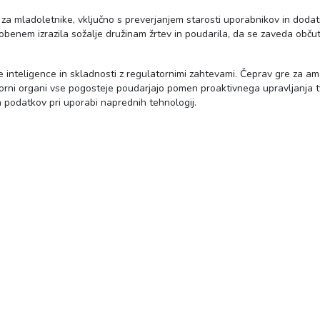
 za mladoletnike, vključno s preverjanjem starosti uporabnikov in dodat
obenem izrazila sožalje družinam žrtev in poudarila, da se zaveda občutl
nteligence in skladnosti z regulatornimi zahtevami. Čeprav gre za ame
zorni organi vse pogosteje poudarjajo pomen proaktivnega upravljanja t
 podatkov pri uporabi naprednih tehnologij.