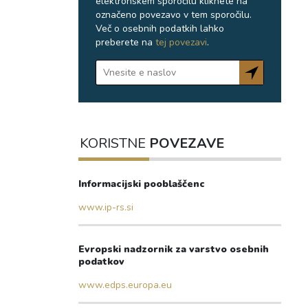
elektronskem sporočilu kliknete na
označeno povezavo v tem sporočilu.
Več o osebnih podatkih lahko
preberete na
tej povezavi
.
KORISTNE
POVEZAVE
Informacijski pooblaščenc
www.ip-rs.si
Evropski nadzornik za varstvo osebnih
podatkov
www.edps.europa.eu