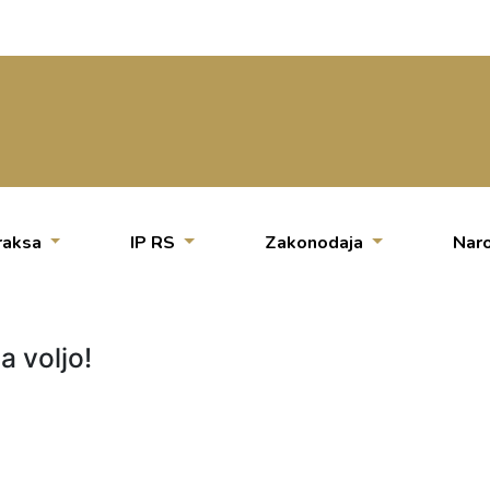
raksa
IP RS
Zakonodaja
Naro
a voljo!