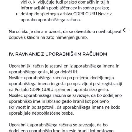
vidik), ki vključuje tudi prakso domačih in tujih
informacijskih pooblaščencev in sodno prakso;
dostop do spletnega arhiva GDPR GURU Novic z
uporabo uporabniškega računa.
Naročniku je dana možnost, da se obvestilu o novih objavah
odpove s klikom na zato namenjen gumb.
IV. RAVNANJE Z UPORABNIŠKIM RAČUNOM
Uporabniški račun je sestavljen iz uporabniškega imena in
uporabniškega gesla, ki ga določi IH.
Nosilec uporabniškega računa po prejemu dodeljenega
uporabniškega imena in gesla po opravljeni prvi registraciji
na Portalu GDPR GURU spremeni uporabniško geslo.
Nosilec uporabniškega računa se zavezuje, da bo dodeljeno
uporabniško ime in izbrano geslo hranil kot poslovno
skrivnost in bo zagotovil, da uporabniškega imena ne bodo
uporabljale nepooblaščene osebe.
Uporabnik uporabniškega računa se zavezuje, da bo
dodeljeno uporabniško ime in geslo hranil kot poslovno