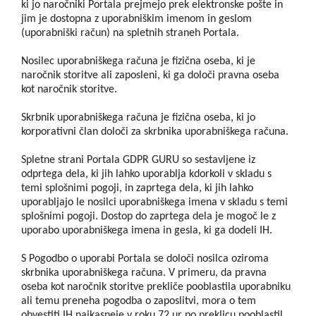
ki jo naročniki Portala prejmejo prek elektronske pošte in
jim je dostopna z uporabniškim imenom in geslom
(uporabniški račun) na spletnih straneh Portala.
Nosilec uporabniškega računa je fizična oseba, ki je
naročnik storitve ali zaposleni, ki ga določi pravna oseba
kot naročnik storitve.
Skrbnik uporabniškega računa je fizična oseba, ki jo
korporativni član določi za skrbnika uporabniškega računa.
Spletne strani Portala GDPR GURU so sestavljene iz
odprtega dela, ki jih lahko uporablja kdorkoli v skladu s
temi splošnimi pogoji, in zaprtega dela, ki jih lahko
uporabljajo le nosilci uporabniškega imena v skladu s temi
splošnimi pogoji. Dostop do zaprtega dela je mogoč le z
uporabo uporabniškega imena in gesla, ki ga dodeli IH.
S Pogodbo o uporabi Portala se določi nosilca oziroma
skrbnika uporabniškega računa. V primeru, da pravna
oseba kot naročnik storitve prekliče pooblastila uporabniku
ali temu preneha pogodba o zaposlitvi, mora o tem
obvestiti IH najkasneje v roku 72 ur po preklicu pooblastil