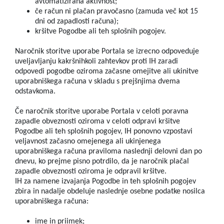
avtomatizirana aktivnost;
če račun ni plačan pravočasno (zamuda več kot 15
dni od zapadlosti računa);
kršitve Pogodbe ali teh splošnih pogojev.
Naročnik storitve uporabe Portala se izrecno odpoveduje
uveljavljanju kakršnihkoli zahtevkov proti IH zaradi
odpovedi pogodbe oziroma začasne omejitve ali ukinitve
uporabniškega računa v skladu s prejšnjima dvema
odstavkoma.
Če naročnik storitve uporabe Portala v celoti poravna
zapadle obveznosti oziroma v celoti odpravi kršitve
Pogodbe ali teh splošnih pogojev, IH ponovno vzpostavi
veljavnost začasno omejenega ali ukinjenega
uporabniškega računa praviloma naslednji delovni dan po
dnevu, ko prejme pisno potrdilo, da je naročnik plačal
zapadle obveznosti oziroma je odpravil kršitve.
IH za namene izvajanja Pogodbe in teh splošnih pogojev
zbira in nadalje obdeluje naslednje osebne podatke nosilca
uporabniškega računa:
ime in priimek;