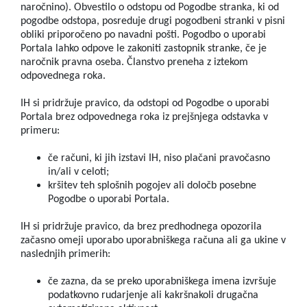
naročnino). Obvestilo o odstopu od Pogodbe stranka, ki od
pogodbe odstopa, posreduje drugi pogodbeni stranki v pisni
obliki priporočeno po navadni pošti. Pogodbo o uporabi
Portala lahko odpove le zakoniti zastopnik stranke, če je
naročnik pravna oseba. Članstvo preneha z iztekom
odpovednega roka.
IH si pridržuje pravico, da odstopi od Pogodbe o uporabi
Portala brez odpovednega roka iz prejšnjega odstavka v
primeru:
če računi, ki jih izstavi IH, niso plačani pravočasno
in/ali v celoti;
kršitev teh splošnih pogojev ali določb posebne
Pogodbe o uporabi Portala.
IH si pridržuje pravico, da brez predhodnega opozorila
začasno omeji uporabo uporabniškega računa ali ga ukine v
naslednjih primerih:
če zazna, da se preko uporabniškega imena izvršuje
podatkovno rudarjenje ali kakršnakoli drugačna