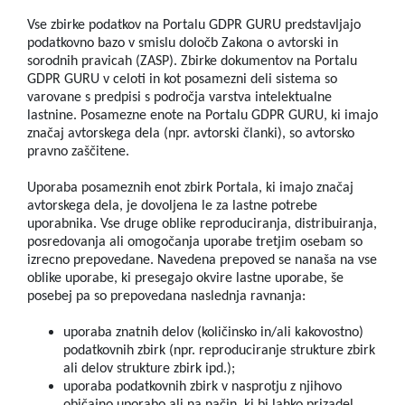
Vse zbirke podatkov na Portalu GDPR GURU predstavljajo
podatkovno bazo v smislu določb Zakona o avtorski in
sorodnih pravicah (ZASP). Zbirke dokumentov na Portalu
GDPR GURU v celoti in kot posamezni deli sistema so
varovane s predpisi s področja varstva intelektualne
lastnine. Posamezne enote na Portalu GDPR GURU, ki imajo
značaj avtorskega dela (npr. avtorski članki), so avtorsko
pravno zaščitene.
Uporaba posameznih enot zbirk Portala, ki imajo značaj
avtorskega dela, je dovoljena le za lastne potrebe
uporabnika. Vse druge oblike reproduciranja, distribuiranja,
posredovanja ali omogočanja uporabe tretjim osebam so
izrecno prepovedane. Navedena prepoved se nanaša na vse
oblike uporabe, ki presegajo okvire lastne uporabe, še
posebej pa so prepovedana naslednja ravnanja:
uporaba znatnih delov (količinsko in/ali kakovostno)
podatkovnih zbirk (npr. reproduciranje strukture zbirk
ali delov strukture zbirk ipd.);
uporaba podatkovnih zbirk v nasprotju z njihovo