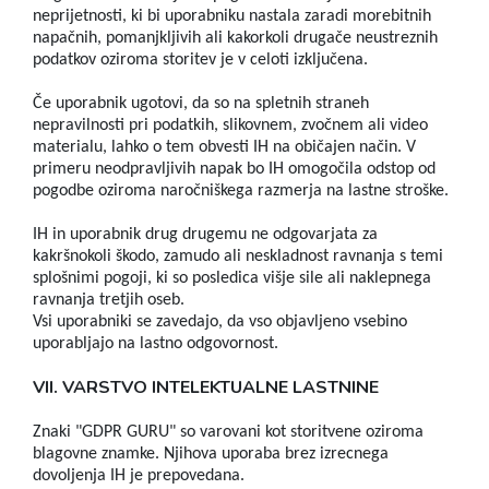
neprijetnosti, ki bi uporabniku nastala zaradi morebitnih
napačnih, pomanjkljivih ali kakorkoli drugače neustreznih
podatkov oziroma storitev je v celoti izključena.
Če uporabnik ugotovi, da so na spletnih straneh
nepravilnosti pri podatkih, slikovnem, zvočnem ali video
materialu, lahko o tem obvesti IH na običajen način. V
primeru neodpravljivih napak bo IH omogočila odstop od
pogodbe oziroma naročniškega razmerja na lastne stroške.
IH in uporabnik drug drugemu ne odgovarjata za
kakršnokoli škodo, zamudo ali neskladnost ravnanja s temi
splošnimi pogoji, ki so posledica višje sile ali naklepnega
ravnanja tretjih oseb.
Vsi uporabniki se zavedajo, da vso objavljeno vsebino
uporabljajo na lastno odgovornost.
VII. VARSTVO INTELEKTUALNE LASTNINE
Znaki "GDPR GURU" so varovani kot storitvene oziroma
blagovne znamke. Njihova uporaba brez izrecnega
dovoljenja IH je prepovedana.