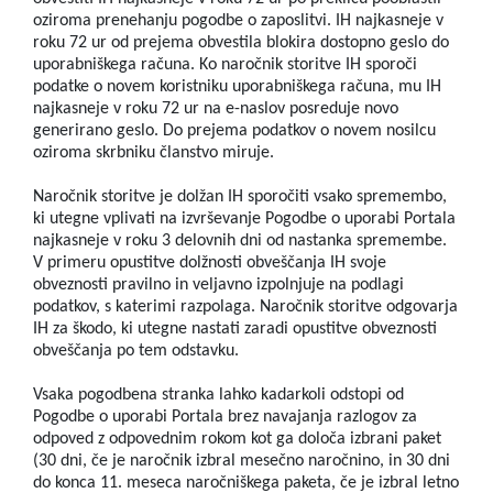
oziroma prenehanju pogodbe o zaposlitvi. IH najkasneje v
roku 72 ur od prejema obvestila blokira dostopno geslo do
uporabniškega računa. Ko naročnik storitve IH sporoči
podatke o novem koristniku uporabniškega računa, mu IH
najkasneje v roku 72 ur na e-naslov posreduje novo
generirano geslo. Do prejema podatkov o novem nosilcu
oziroma skrbniku članstvo miruje.
Naročnik storitve je dolžan IH sporočiti vsako spremembo,
ki utegne vplivati na izvrševanje Pogodbe o uporabi Portala
najkasneje v roku 3 delovnih dni od nastanka spremembe.
V primeru opustitve dolžnosti obveščanja IH svoje
obveznosti pravilno in veljavno izpolnjuje na podlagi
podatkov, s katerimi razpolaga. Naročnik storitve odgovarja
IH za škodo, ki utegne nastati zaradi opustitve obveznosti
obveščanja po tem odstavku.
Vsaka pogodbena stranka lahko kadarkoli odstopi od
Pogodbe o uporabi Portala brez navajanja razlogov za
odpoved z odpovednim rokom kot ga določa izbrani paket
(30 dni, če je naročnik izbral mesečno naročnino, in 30 dni
do konca 11. meseca naročniškega paketa, če je izbral letno