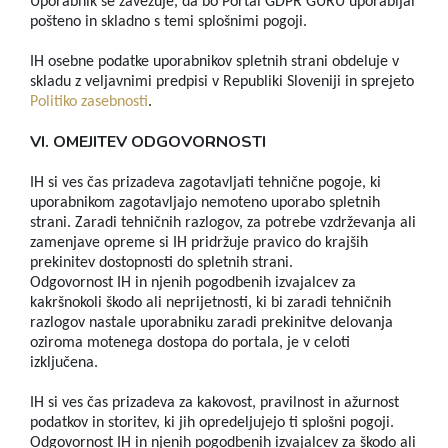
Uporabnik se zavezuje, da bo Portal GDPR GURU uporabljal
pošteno in skladno s temi splošnimi pogoji.
IH osebne podatke uporabnikov spletnih strani obdeluje v
skladu z veljavnimi predpisi v Republiki Sloveniji in sprejeto
Politiko zasebnosti
.
VI. OMEJITEV ODGOVORNOSTI
IH si ves čas prizadeva zagotavljati tehnične pogoje, ki
uporabnikom zagotavljajo nemoteno uporabo spletnih
strani. Zaradi tehničnih razlogov, za potrebe vzdrževanja ali
zamenjave opreme si IH pridržuje pravico do krajših
prekinitev dostopnosti do spletnih strani.
Odgovornost IH in njenih pogodbenih izvajalcev za
kakršnokoli škodo ali neprijetnosti, ki bi zaradi tehničnih
razlogov nastale uporabniku zaradi prekinitve delovanja
oziroma motenega dostopa do portala, je v celoti
izključena.
IH si ves čas prizadeva za kakovost, pravilnost in ažurnost
podatkov in storitev, ki jih opredeljujejo ti splošni pogoji.
Odgovornost IH in njenih pogodbenih izvajalcev za škodo ali