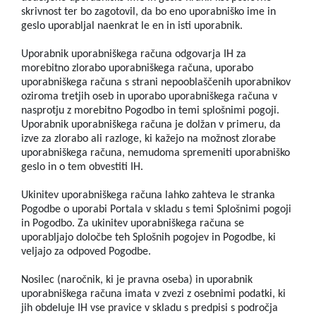
skrivnost ter bo zagotovil, da bo eno uporabniško ime in
geslo uporabljal naenkrat le en in isti uporabnik.
Uporabnik uporabniškega računa odgovarja IH za
morebitno zlorabo uporabniškega računa, uporabo
uporabniškega računa s strani nepooblaščenih uporabnikov
oziroma tretjih oseb in uporabo uporabniškega računa v
nasprotju z morebitno Pogodbo in temi splošnimi pogoji.
Uporabnik uporabniškega računa je dolžan v primeru, da
izve za zlorabo ali razloge, ki kažejo na možnost zlorabe
uporabniškega računa, nemudoma spremeniti uporabniško
geslo in o tem obvestiti IH.
Ukinitev uporabniškega računa lahko zahteva le stranka
Pogodbe o uporabi Portala v skladu s temi Splošnimi pogoji
in Pogodbo. Za ukinitev uporabniškega računa se
uporabljajo določbe teh Splošnih pogojev in Pogodbe, ki
veljajo za odpoved Pogodbe.
Nosilec (naročnik, ki je pravna oseba) in uporabnik
uporabniškega računa imata v zvezi z osebnimi podatki, ki
jih obdeluje IH vse pravice v skladu s predpisi s področja