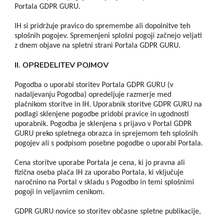
Portala GDPR GURU.
IH si pridržuje pravico do spremembe ali dopolnitve teh
splošnih pogojev. Spremenjeni splošni pogoji začnejo veljati
z dnem objave na spletni strani Portala GDPR GURU.
II. OPREDELITEV POJMOV
Pogodba o uporabi storitev Portala GDPR GURU (v
nadaljevanju Pogodba) opredeljuje razmerje med
plačnikom storitve in IH. Uporabnik storitve GDPR GURU na
podlagi sklenjene pogodbe pridobi pravice in ugodnosti
uporabnik. Pogodba je sklenjena s prijavo v Portal GDPR
GURU preko spletnega obrazca in sprejemom teh splošnih
pogojev ali s podpisom posebne pogodbe o uporabi Portala.
Cena storitve uporabe Portala je cena, ki jo pravna ali
fizična oseba plača IH za uporabo Portala, ki vključuje
naročnino na Portal v skladu s Pogodbo in temi splošnimi
pogoji in veljavnim cenikom.
GDPR GURU novice so storitev občasne spletne publikacije,