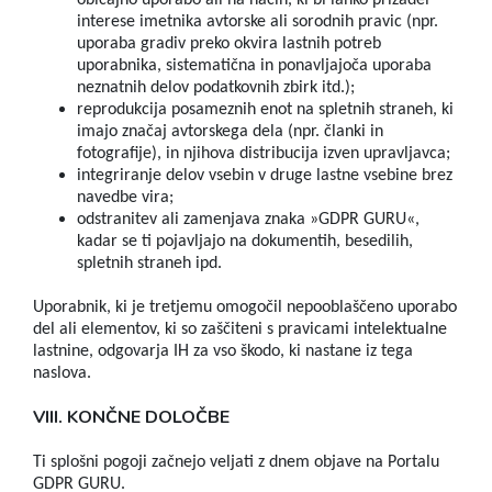
običajno uporabo ali na način, ki bi lahko prizadel
interese imetnika avtorske ali sorodnih pravic (npr.
uporaba gradiv preko okvira lastnih potreb
uporabnika, sistematična in ponavljajoča uporaba
neznatnih delov podatkovnih zbirk itd.);
reprodukcija posameznih enot na spletnih straneh, ki
imajo značaj avtorskega dela (npr. članki in
fotografije), in njihova distribucija izven upravljavca;
integriranje delov vsebin v druge lastne vsebine brez
navedbe vira;
odstranitev ali zamenjava znaka »GDPR GURU«,
kadar se ti pojavljajo na dokumentih, besedilih,
spletnih straneh ipd.
Uporabnik, ki je tretjemu omogočil nepooblaščeno uporabo
del ali elementov, ki so zaščiteni s pravicami intelektualne
lastnine, odgovarja IH za vso škodo, ki nastane iz tega
naslova.
VIII. KONČNE DOLOČBE
Ti splošni pogoji začnejo veljati z dnem objave na Portalu
GDPR GURU.