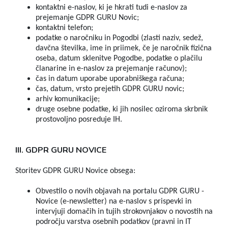
kontaktni e-naslov, ki je hkrati tudi e-naslov za
prejemanje GDPR GURU Novic;
kontaktni telefon;
podatke o naročniku in Pogodbi (zlasti naziv, sedež,
davčna številka, ime in priimek, če je naročnik fizična
oseba, datum sklenitve Pogodbe, podatke o plačilu
članarine in e-naslov za prejemanje računov);
čas in datum uporabe uporabniškega računa;
čas, datum, vrsto prejetih GDPR GURU novic;
arhiv komunikacije;
druge osebne podatke, ki jih nosilec oziroma skrbnik
prostovoljno posreduje IH.
III. GDPR GURU NOVICE
Storitev GDPR GURU Novice obsega:
Obvestilo o novih objavah na portalu GDPR GURU -
Novice (e-newsletter) na e-naslov s prispevki in
intervjuji domačih in tujih strokovnjakov o novostih na
področju varstva osebnih podatkov (pravni in IT