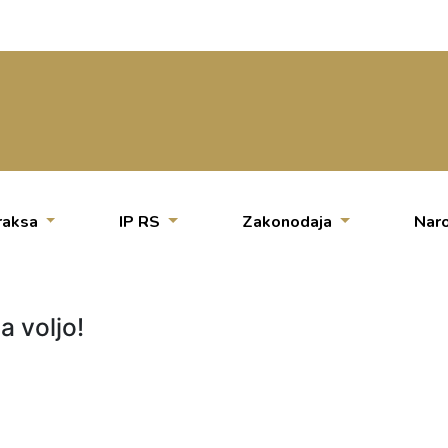
raksa
IP RS
Zakonodaja
Naro
a voljo!