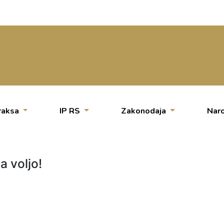
raksa
IP RS
Zakonodaja
Naro
a voljo!