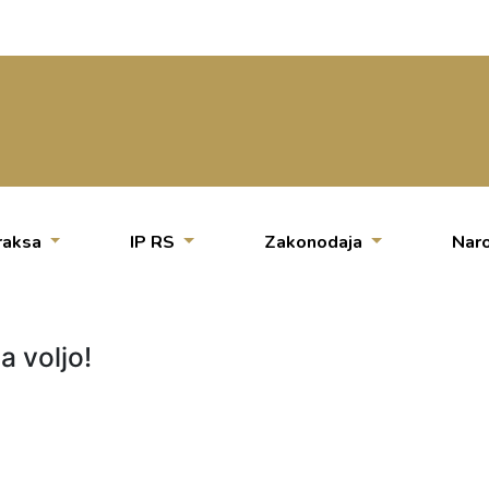
raksa
IP RS
Zakonodaja
Naro
a voljo!