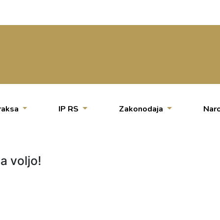
raksa
IP RS
Zakonodaja
Naro
a voljo!