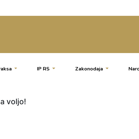
raksa
IP RS
Zakonodaja
Naro
a voljo!