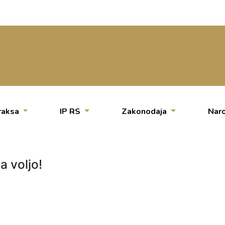
raksa
IP RS
Zakonodaja
Naro
a voljo!