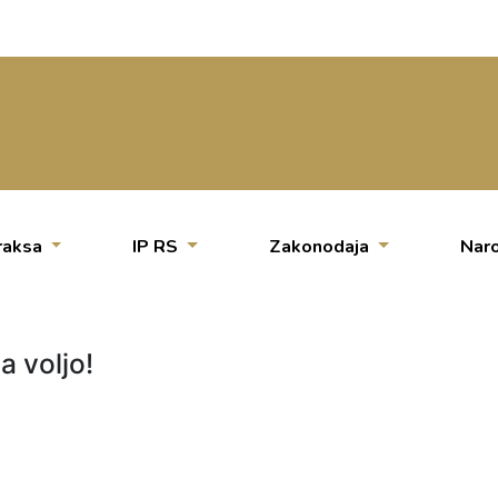
raksa
IP RS
Zakonodaja
Naro
a voljo!