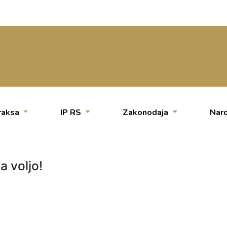
raksa
IP RS
Zakonodaja
Naro
a voljo!