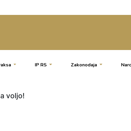
raksa
IP RS
Zakonodaja
Naro
a voljo!