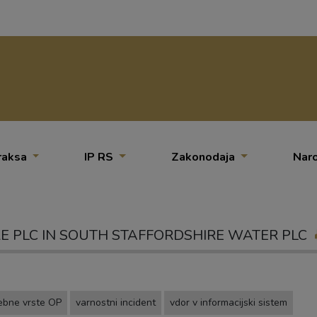
raksa
IP RS
Zakonodaja
Naro
RE PLC IN SOUTH STAFFORDSHIRE WATER PLC
ebne vrste OP
varnostni incident
vdor v informacijski sistem