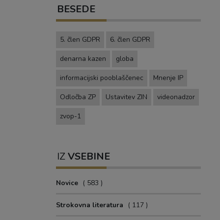
BESEDE
5. člen GDPR
6. člen GDPR
denarna kazen
globa
informacijski pooblaščenec
Mnenje IP
Odločba ZP
Ustavitev ZIN
videonadzor
zvop-1
IZ
VSEBINE
Novice
583
Strokovna literatura
117