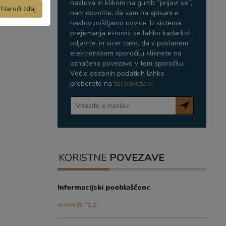
naslova in klikom na gumb ”prijavi se”,
Naroči zdaj
nam dovolite, da vam na vpisani e
naslov pošiljamo novice. Iz sistema
prejemanja e-novic se lahko kadarkoli
odjavite, in sicer tako, da v poslanem
elektronskem sporočilu kliknete na
označeno povezavo v tem sporočilu.
Več o osebnih podatkih lahko
preberete na
tej povezavi
.
KORISTNE
POVEZAVE
Informacijski pooblaščenc
www.ip-rs.si