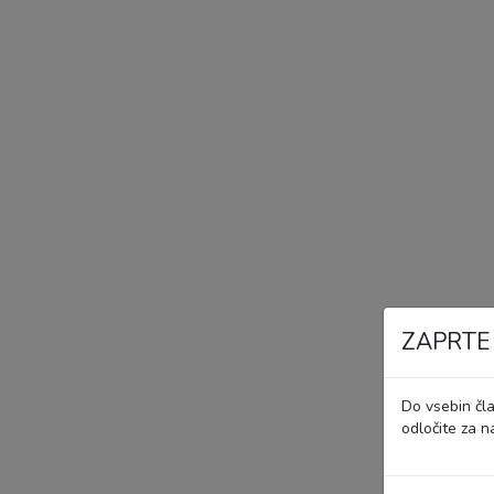
ZAPRTE
Do vsebin čl
odločite za n