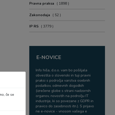
Pravna praksa
1898
Zakonodaja
52
IP RS
3779
E-NOVICE
Info hiša, d.o.o. vam bo pošiljala
obvestila o slovenski in tuji pravni
praksi s področja varstva osebnih
podatkov, odmevnih dogodkih
(izrečene globe s strani nadzornih
mo, če se
organov, novostih na področju IT
industrije, ki so povezane z GDPR in
pravico do zasebnosti itn.). S prijavo
ne e-novice - vnosom vašega e