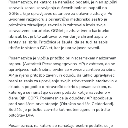
Posameznico, na katero se nanašajo podatki, je njen splošni
zdravnik zaradi zdravljenja duševnih bolezni napotil na
GGNet, ki je upravljavec ustanove za duševno zdravje. Po
uvodnem razgovoru s psihiatrično medicinsko sestro je
pritožnica zdravljenje zavrnila in zahtevala izbris svoje
zdravstvene kartoteke. GGNet je zdravstveno kartoteko
izbrisal, kot je bilo zahtevano, vendar je shranil zapis o
zahtevi za izbris. Pritožnica je želela, da se tudi ta zapis
izbriše iz sistema GGNet, kar je upravljavec zavrnil.
Posameznica je vložila pritožbo pri nizozemskem nadzornem
organu (Autoriteit Persoonsgegevens-AP) z zahtevo, da se
upravljavcu naloži izbris evidence v zvezi z zahtevo za izbris.
AP je njeno pritožbo zavrnil in odločil, da lahko upravljavec
hrani ta zapis za upravljanje svojih zdravstvenih storitev in v
skladu s pogodbo o zdravniški oskrbi s posameznikom, na
katerega se nanašajo osebni podatki, kot je navedeno v
členu 9(h) GDPR. Posameznica je odločitev AP izpodbijala
pred sodiščem prve stopnje (Okrožno sodišče Gelderland).
Sodišče je pritožbo zavrnilo kot neutemeljeno in potrdilo
odločitev DPA.
Posameznica, na katero se nanašajo osebni podatki, se je