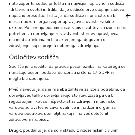
nato zoper to sodbo pritožila na najvišjem upravnem sodišču
(državnem svetu) in trdila, da je sodišče prve stopnje zadevo
napačno presodilo. Trdila je, da sodišče ni priznalo, da bi
moral nadzorni organ zoper upravljavca uvesti izvršilne
ukrepe. Po mnenju posameznice zapis o zahtevi za izbris ni bil
potreben za upravljanje zdravstvenih storitev upravljavca,
niti med strankama ni bilo sklenjenega dogovora o
zdravljenju, saj ni prejela nobenega zdravljenja.
Odločitev sodišča
Sodišče je razsodilo, da pravica posameznika, na katerega se
nanašajo osebni podatki, do izbrisa iz člena 17 GDPR ni
mogla biti izpolnjena.
Prvič, navedlo je, da je hramba zahteve za izbris potrebna, da
upravljavec lahko upravlja svojo storitev, zlasti pa da bi
regulatorjem, kot so Inšpektorat za zdravje in mladinsko
varstvo, zdravstvene zavarovalnice in nadzorni organ za
varstvo podatkov, utemeljil, zakaj nima več določenih
zdravstvenih zapisov.
Drugič, poudarilo je, da so v skladu z nizozemskim civilnim