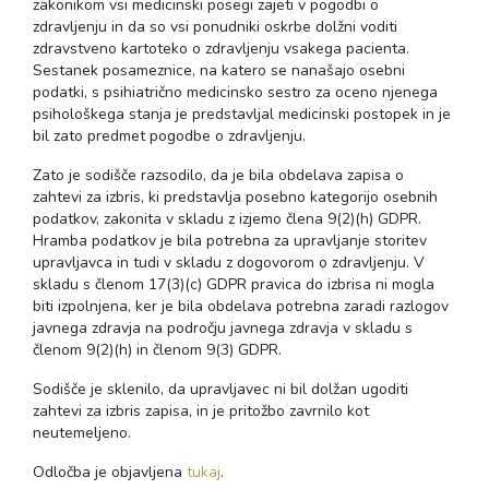
zakonikom vsi medicinski posegi zajeti v pogodbi o
zdravljenju in da so vsi ponudniki oskrbe dolžni voditi
zdravstveno kartoteko o zdravljenju vsakega pacienta.
Sestanek posameznice, na katero se nanašajo osebni
podatki, s psihiatrično medicinsko sestro za oceno njenega
psihološkega stanja je predstavljal medicinski postopek in je
bil zato predmet pogodbe o zdravljenju.
Zato je sodišče razsodilo, da je bila obdelava zapisa o
zahtevi za izbris, ki predstavlja posebno kategorijo osebnih
podatkov, zakonita v skladu z izjemo člena 9(2)(h) GDPR.
Hramba podatkov je bila potrebna za upravljanje storitev
upravljavca in tudi v skladu z dogovorom o zdravljenju. V
skladu s členom 17(3)(c) GDPR pravica do izbrisa ni mogla
biti izpolnjena, ker je bila obdelava potrebna zaradi razlogov
javnega zdravja na področju javnega zdravja v skladu s
členom 9(2)(h) in členom 9(3) GDPR.
Sodišče je sklenilo, da upravljavec ni bil dolžan ugoditi
zahtevi za izbris zapisa, in je pritožbo zavrnilo kot
neutemeljeno.
Odločba je objavljena
tukaj
.