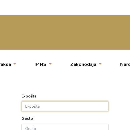
raksa
IP RS
Zakonodaja
Naro
E-pošta
Geslo